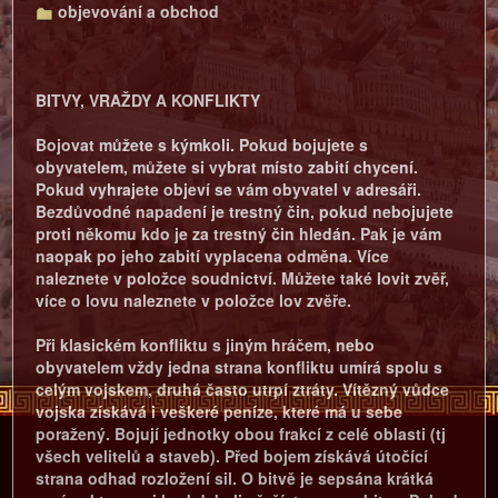
objevování a obchod
BITVY, VRAŽDY A KONFLIKTY
Bojovat můžete s kýmkoli. Pokud bojujete s
obyvatelem, můžete si vybrat místo zabití chycení.
Pokud vyhrajete objeví se vám obyvatel v adresáři.
Bezdůvodné napadení je trestný čin, pokud nebojujete
proti někomu kdo je za trestný čin hledán. Pak je vám
naopak po jeho zabití vyplacena odměna. Více
naleznete v položce
soudnictví
. Můžete také lovit zvěř,
více o lovu naleznete v položce
lov zvěře
.
Při klasickém konfliktu s jiným hráčem, nebo
obyvatelem vždy jedna strana konfliktu umírá spolu s
celým vojskem, druhá často utrpí ztráty. Vítězný vůdce
vojska získává i veškeré peníze, které má u sebe
poražený. Bojují jednotky obou frakcí z celé oblasti (tj
všech velitelů a staveb). Před bojem získává útočící
strana odhad rozložení sil. O bitvě je sepsána krátká