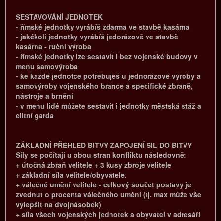
SESTAVOVÁNÍ JEDNOTEK
- římské jednotky vyrábíš zdarma ve stavbě kasárna
- jakékoli jednotky vyrábíš jedorázově ve stavbě
kasárna - ruční výroba
- římské jednotky lze sestavit i bez vojenské budovy v
menu samovýroba
- ke každé jednotce potřebuješ u jednorázové výroby a
samovýroby vojenského brance a specifické zbraně,
nástroje a brnění
- v menu lidé můžete sestavit i jednotky městská stáž a
elitní garda
ZÁKLADNÍ PŘEHLED BITVY ZAPOJENÍ SIL DO BITVY
Síly se počítají u obou stran konfliktu následovně:
+ útočná zbraň velitele + 3 kusy zbroje velitele
+ základní síla velitele/obyvatele.
+ válečné umění velitele - celkový součet postavy je
zvednut o procenta válečného umění (tj. max může vše
vylepšit na dvojnásobek)
+ síla všech vojenských jednotek a obyvatel v adresáři