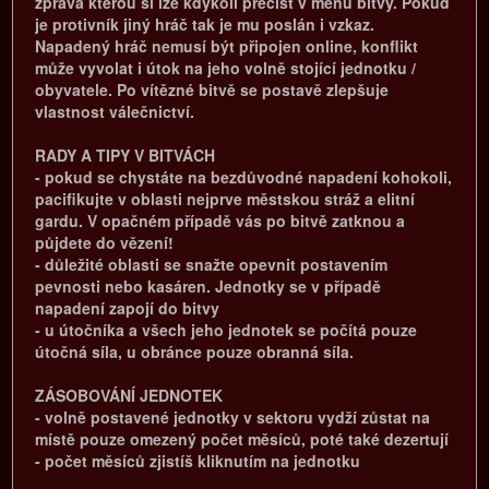
zpráva kterou si lze kdykoli přečíst v menu
bitvy
. Pokud
je protivník jiný hráč tak je mu poslán i vzkaz.
Napadený hráč nemusí být připojen online, konflikt
může vyvolat i útok na jeho volně stojící jednotku /
obyvatele. Po vítězné bitvě se postavě zlepšuje
vlastnost válečnictví.
RADY A TIPY V BITVÁCH
- pokud se chystáte na bezdůvodné napadení kohokoli,
pacifikujte v oblasti nejprve městskou stráž a elitní
gardu. V opačném případě vás po bitvě zatknou a
půjdete do vězení!
- důležité oblasti se snažte opevnit postavením
pevnosti nebo kasáren. Jednotky se v případě
napadení zapojí do bitvy
- u útočníka a všech jeho jednotek se počítá pouze
útočná síla, u obránce pouze obranná síla.
ZÁSOBOVÁNÍ JEDNOTEK
- volně postavené jednotky v sektoru vydží zůstat na
místě pouze omezený počet měsíců, poté také dezertují
- počet měsíců zjistíš kliknutím na jednotku