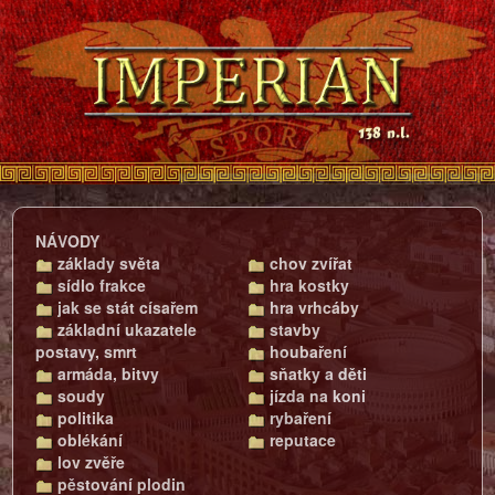
NÁVODY
základy světa
chov zvířat
sídlo frakce
hra kostky
jak se stát císařem
hra vrhcáby
základní ukazatele
stavby
postavy, smrt
houbaření
armáda, bitvy
sňatky a děti
soudy
jízda na koni
politika
rybaření
oblékání
reputace
lov zvěře
pěstování plodin