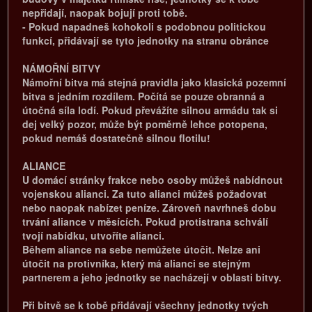
nepřidají, naopak bojují proti tobě.
- Pokud napadneš kohokoli s podobnou politickou
funkcí, přidávají se tyto jednotky na stranu obránce
NÁMOŘNÍ BITVY
Námořní bitva má stejná pravidla jako klasická pozemní
bitva s jedním rozdílem. Počítá se pouze obranná a
útočná síla lodí. Pokud převážíte silnou armádu tak si
dej velký pozor, může být poměrně lehce potopena,
pokud nemáš dostatečně silnou flotilu!
ALIANCE
U domácí stránky frakce nebo osoby můžeš nabídnout
vojenskou alianci. Za tuto alianci můžeš požadovat
nebo naopak nabízet peníze. Zároveň navrhneš dobu
trvání aliance v měsících. Pokud protistrana schválí
tvojí nabídku, utvoříte alianci.
Během aliance na sebe nemůžete útočit. Nelze ani
útočit na protivníka, který má alianci se stejným
partnerem a jeho jednotky se nacházejí v oblasti bitvy.
Při bitvě se k tobě přidávají všechny jednotky tvých