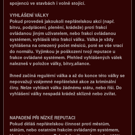
spojenců ve stavbách i volně stojící.
VYHLÁŠENÍ VÁLKY
Pokud provedeš jakoukoli nepřátelskou akci (např.
bitvu, podplácení, plenění, krádeže) proti frakci
ovládanou jiným uživatelem, nebo frakci ovládanou
systémem, vyhlásíš této frakci válku. Válka je vždy
vyhlášena na omezený počet měsíců, poté se vše vrací
do normálu. Vyjímkou je poškození tvojí reputace u
frakce ovládané systémem. Přehled vyhlášených válek
nalezneš v položce války, bitvy,aliance.
Ihned začíná regulérní válka a až do konce této války se
nepovažují vzájemné nepřátelské akce za kriminální
činy. Nelze vyhlásit válku žádnému státu, nebo říši. Do
vyhlášení války nespadá krádež sklizně nebo zvířat.
NAPADENÍ PŘI NÍZKÉ REPUTACI
Pokud děláš nepřátelskou činnost proti městům,
státům, nebo ostatním frakcím ovládaným systémem,