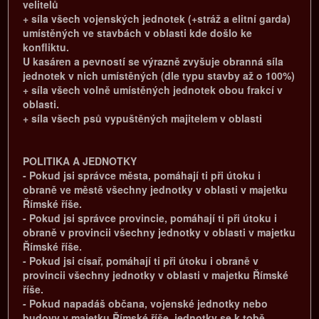
velitelů
+ síla všech vojenských jednotek (+stráž a elitní garda)
umístěných ve stavbách v oblasti kde došlo ke
konfliktu.
U kasáren a pevností se výrazně zvyšuje obranná síla
jednotek v nich umístěných (dle typu stavby až o 100%)
+ síla všech volně umístěných jednotek obou frakcí v
oblasti.
+ síla všech psů vypuštěných majitelem v oblasti
POLITIKA A JEDNOTKY
- Pokud jsi správce města, pomáhají ti při útoku i
obraně ve městě všechny jednotky v oblasti v majetku
Římské říše.
- Pokud jsi správce provincie, pomáhají ti při útoku i
obraně v provincii všechny jednotky v oblasti v majetku
Římské říše.
- Pokud jsi císař, pomáhají ti při útoku i obraně v
provincii všechny jednotky v oblasti v majetku Římské
říše.
- Pokud napadáš občana, vojenské jednotky nebo
budovy v majetku Římské říše, jednotky se k tobě