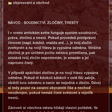
objevování a obchod
NÁVOD - SOUDNICTVÍ, ZLOČINY, TRESTY
I v tomto antickém světe funguje systém soudnictví,
práva, zločinů a trestů. Pokud provedeš protiprávní
činnost (např. krádež, vražda atd...), je tvůj zločin
zveřejněn a na tvojí hlavu je vypsána odměna. Většina
zločinů je po určitém počtu měsíců promlčena, pak
zůstává tvůj zločin nepotrestán, je smazán a jsi
naprosto čistý.
V případě spáchání zločinu je na tvojí hlavu vypsána
odměna. Pokud tě kdokoli kdekoli v celé říši zabije,
obdrží tuto odměnu a navíc se nejedná o zločin. Dávej
si tedy pozor na ostatní obyvatelé řiše a nechoď
neozbrojen, pokud nemáš čisté svědomí a rejstřík
trestů.
Zároveň si všechna města hlídají vlastní pořádek. Ve