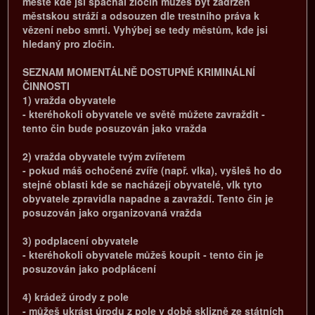
městě kde jsi spáchal zločin můžeš být zadržen
městskou stráží a odsouzen dle trestního práva k
vězení nebo smrti. Vyhýbej se tedy městům, kde jsi
hledaný pro zločin.
SEZNAM MOMENTÁLNĚ DOSTUPNÉ KRIMINÁLNÍ
ČINNOSTI
1) vražda obyvatele
- kteréhokoli obyvatele ve světě můžete zavraždit -
tento čin bude posuzován jako vražda
2) vražda obyvatele tvým zvířetem
- pokud máš ochočené zvíře (např. vlka), vyšleš ho do
stejné oblasti kde se nacházejí obyvatelé, vlk tyto
obyvatele zpravidla napadne a zavraždí. Tento čin je
posuzován jako organizovaná vražda
3) podplacení obyvatele
- kteréhokoli obyvatele můžeš koupit - tento čin je
posuzován jako podplácení
4) krádež úrody z pole
- můžeš ukrást úrodu z pole v době sklizně ze státních