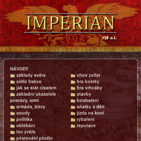
NÁVODY
základy světa
chov zvířat
sídlo frakce
hra kostky
jak se stát císařem
hra vrhcáby
základní ukazatele
stavby
postavy, smrt
houbaření
armáda, bitvy
sňatky a děti
soudy
jízda na koni
politika
rybaření
oblékání
reputace
lov zvěře
pěstování plodin