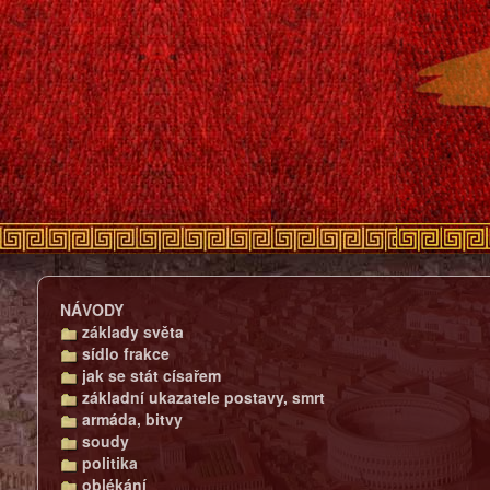
NÁVODY
základy světa
sídlo frakce
jak se stát císařem
základní ukazatele postavy, smrt
armáda, bitvy
soudy
politika
oblékání