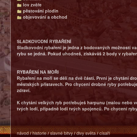
lov zvěře
pěstování plodin
objevování a obchod
SLADKOVODNÍ RYBAŘENÍ
Sladkovodní rybaření je jedna z bodovaných možností vaš
rybu se jedná. Pokud uhodneš, získáváš 2 body v rybařen
RYBAŘENÍ NA MOŘI
Rybaření na moři se dělí na dvě části. První je chytání 
městských přístavech. Pro chycení drobné ryby potřebuješ
zdraví.
K chytání velkých ryb potřebuješ harpunu (malou nebo vel
tvých lodí, případně lodí tvých spojenců. Po chycení ryby
návod
/
historie
/
slavné bitvy
/
divy světa
/
císaři