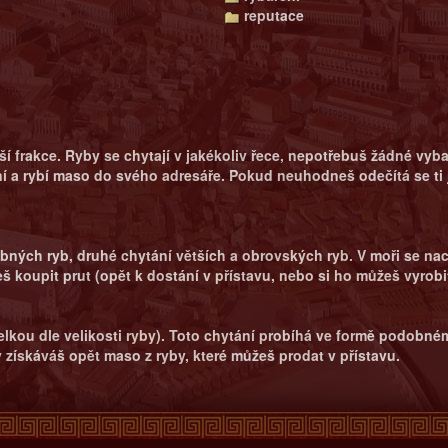
reputace
í frakce. Ryby se chytají v jakékoliv řece, nepotřebuš žádné vyb
í a rybí maso do svého adresáře. Pokud neuhodneš odečítá se ti
drobných ryb, druhé chytání větších a obrovských ryb. V moři se n
 koupit prut (opět k dostání v přístavu, nebo si ho můžeš vyrobit
kou dle velikosti ryby). Toto chytání probíhá ve formě podobném j
 získáváš opět maso z ryby, které můžeš prodat v přístavu.