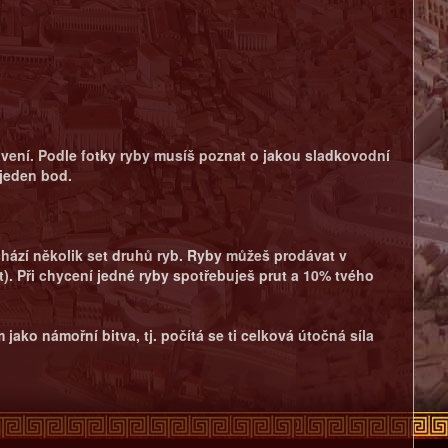
avení. Podle fotky ryby musíš poznat o jakou sladkovodní
 jeden bod.
achází několik set druhů ryb. Ryby můžeš prodávat v
). Při chycení jedné ryby spotřebuješ prut a 10% tvého
ako námořní bitva, tj. počítá se ti celková útočná síla