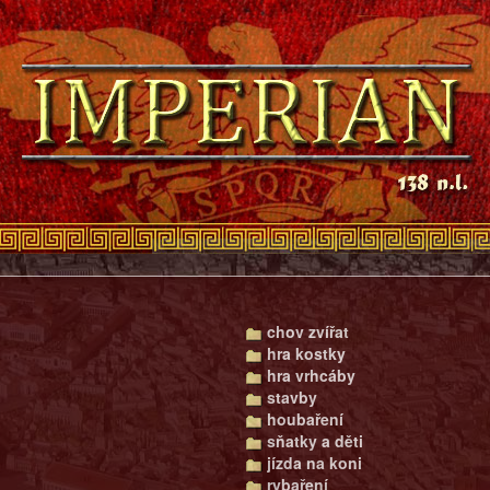
chov zvířat
hra kostky
hra vrhcáby
stavby
houbaření
sňatky a děti
jízda na koni
rybaření