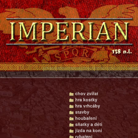
chov zvířat
hra kostky
hra vrhcáby
stavby
houbaření
sňatky a děti
jízda na koni
rybaření