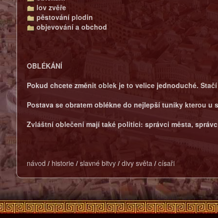
lov zvěře
pěstování plodin
objevování a obchod
OBLÉKÁNÍ
Pokud chcete změnit oblek je to velice jednoduché. Stačí 
Postava se obratem oblékne do nejlepší tuniky kterou u s
Zvláštní oblečení mají také politici: správci města, správc
návod
/
historie
/
slavné bitvy
/
divy světa
/
císaři