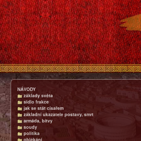
NÁVODY
základy světa
sídlo frakce
jak se stát císařem
základní ukazatele postavy, smrt
armáda, bitvy
soudy
politika
oblékání