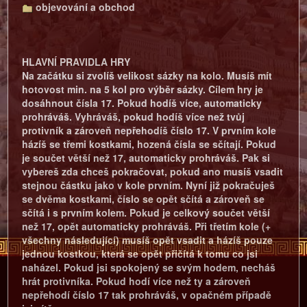
objevování a obchod
HLAVNÍ PRAVIDLA HRY
Na začátku si zvolíš velikost sázky na kolo. Musíš mít
hotovost min. na 5 kol pro výběr sázky. Cílem hry je
dosáhnout čísla 17. Pokud hodíš více, automaticky
prohráváš. Vyhráváš, pokud hodíš více než tvůj
protivník a zároveň nepřehodíš číslo 17. V prvním kole
házíš se třemi kostkami, hozená čísla se sčítají. Pokud
je součet větší než 17, automaticky prohráváš. Pak si
vybereš zda chceš pokračovat, pokud ano musíš vsadit
stejnou částku jako v kole prvním. Nyní již pokračuješ
se dvěma kostkami, číslo se opět sčítá a zároveň se
sčítá i s prvním kolem. Pokud je celkový součet větší
než 17, opět automaticky prohráváš. Při třetím kole (+
všechny následující) musíš opět vsadit a házíš pouze
jednou kostkou, která se opět přičítá k tomu co jsi
naházel. Pokud jsi spokojený se svým hodem, necháš
hrát protivníka. Pokud hodí více než ty a zároveň
nepřehodí číslo 17 tak prohráváš, v opačném případě