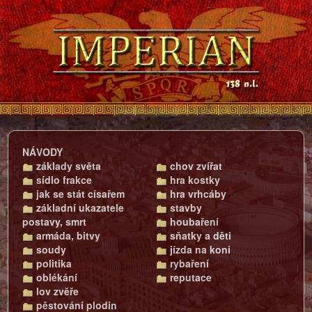
NÁVODY
základy světa
chov zvířat
sídlo frakce
hra kostky
jak se stát císařem
hra vrhcáby
základní ukazatele
stavby
postavy, smrt
houbaření
armáda, bitvy
sňatky a děti
soudy
jízda na koni
politika
rybaření
oblékání
reputace
lov zvěře
pěstování plodin