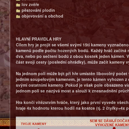
lov zvěře
pěstování plodin
objevování a obchod
HLAVNÍ PRAVIDLA HRY
Cílem hry je projít se všemi svými 15ti kameny vyznačeno
kamenů podle počtu hozených bodů. Každý hráč začíná na
dva, nebo po sečtení bodů z obou kostek jeden kámen. V
část svojí cesty (poslední ohrádky), může začít kameny v
Na jednom poli může být při hře umístěn libovolný počet 
jedním soupeřovým kamenem, je tento kámen vyhozen z des
svými ostatními kameny. Pokud je však pole obsazeno ví
jednom poli se nazývá most a slouží k znesnadnění průc
Hra končí vítězstvím hráče, který jako první vyvede vše
hraje 4x hodnotu kterou hodil na kostce (tj. 2 čtyřky=4x p