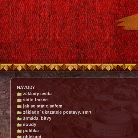
NÁVODY
základy světa
sídlo frakce
jak se stát císařem
základní ukazatele postavy, smrt
armáda, bitvy
soudy
politika
oblékání