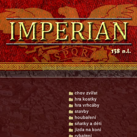
chov zvířat
hra kostky
hra vrhcáby
stavby
houbaření
sňatky a děti
jízda na koni
rybaření