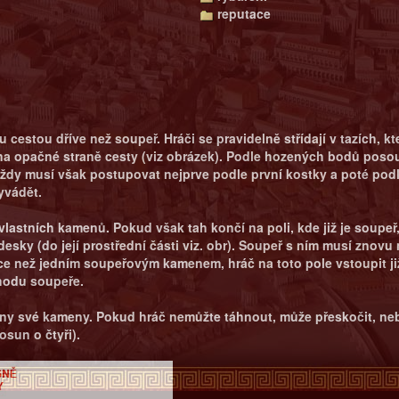
reputace
u cestou dříve než soupeř. Hráči se pravidelně střídají v tazích,
 opačné straně cesty (viz obrázek). Podle hozených bodů posou
ždy musí však postupovat nejprve podle první kostky a poté pod
yvádět.
vlastních kamenů. Pokud však tah končí na poli, kde již je soupe
ky (do její prostřední části viz. obr). Soupeř s ním musí znovu 
ce než jedním soupeřovým kamenem, hráč na toto pole vstoupit j
hodu soupeře.
chny své kameny. Pokud hráč nemůžte táhnout, může přeskočit, neb
osun o čtyři).