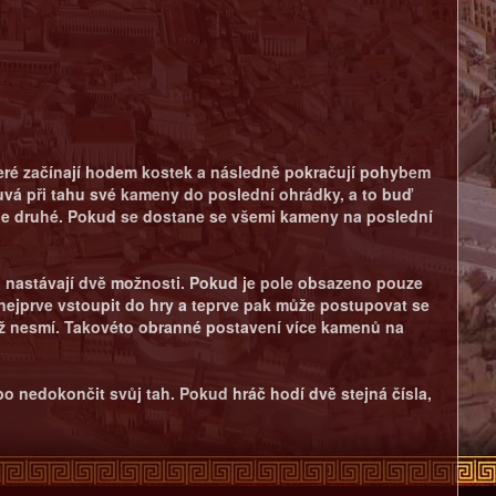
 které začínají hodem kostek a následně pokračují pohybem
vá při tahu své kameny do poslední ohrádky, a to buď
le druhé. Pokud se dostane se všemi kameny na poslední
ř, nastávají dvě možnosti. Pokud je pole obsazeno pouze
nejprve vstoupit do hry a teprve pak může postupovat se
iž nesmí. Takovéto obranné postavení více kamenů na
o nedokončit svůj tah. Pokud hráč hodí dvě stejná čísla,