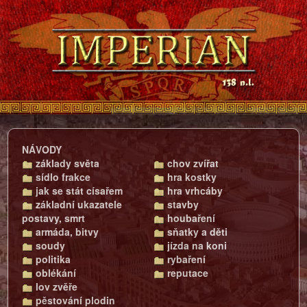
NÁVODY
základy světa
chov zvířat
sídlo frakce
hra kostky
jak se stát císařem
hra vrhcáby
základní ukazatele
stavby
postavy, smrt
houbaření
armáda, bitvy
sňatky a děti
soudy
jízda na koni
politika
rybaření
oblékání
reputace
lov zvěře
pěstování plodin