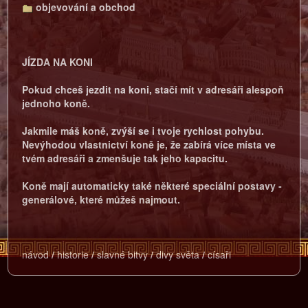
objevování a obchod
JÍZDA NA KONI
Pokud chceš jezdit na koni, stačí mít v adresáři alespoň
jednoho koně.
Jakmile máš koně, zvýší se i tvoje rychlost pohybu.
Nevýhodou vlastnictví koně je, že zabírá více místa ve
tvém adresáři a zmenšuje tak jeho kapacitu.
Koně mají automaticky také některé speciální postavy -
generálové, které můžeš najmout.
návod
/
historie
/
slavné bitvy
/
divy světa
/
císaři