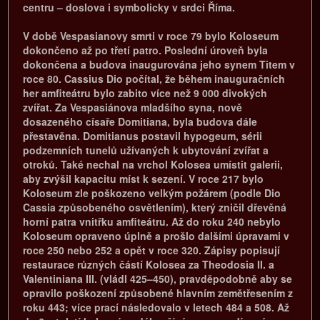
centru – doslova i symbolicky v srdci Říma.
V době Vespasianovy smrti v roce 79 bylo Koloseum
dokončeno až po třetí patro. Poslední úroveň byla
dokončena a budova inaugurována jeho synem Titem v
roce 80. Cassius Dio počítal, že během inauguračních
her amfiteátru bylo zabito více než 9 000 divokých
zvířat. Za Vespasiánova mladšího syna, nově
dosazeného císaře Domitiana, byla budova dále
přestavěna. Domitianus postavil hypogeum, sérii
podzemních tunelů užívaných k ubytování zvířat a
otroků. Také nechal na vrchol Kolosea umístit galerii,
aby zvýšil kapacitu míst k sezení. V roce 217 bylo
Koloseum zle poškozeno velkým požárem (podle Dio
Cassia způsobeného osvětlením), který zničil dřevěná
horní patra vnitřku amfiteátru. Až do roku 240 nebylo
Koloseum opraveno úplně a prošlo dalšími úpravami v
roce 250 nebo 252 a opět v roce 320. Zápisy popisují
restaurace různých částí Kolosea za Theodosia II. a
Valentiniana III. (vládl 425–450), pravděpodobně aby se
opravilo poškození způsobené hlavním zemětřesením z
roku 443; více prací následovalo v letech 484 a 508. Až