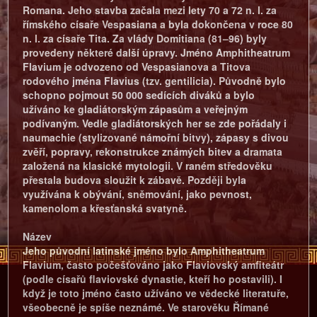
Romana. Jeho stavba začala mezi lety 70 a 72 n. l. za
římského císaře Vespasiana a byla dokončena v roce 80
n. l. za císaře Tita. Za vlády Domitiana (81–96) byly
provedeny některé další úpravy. Jméno Amphitheatrum
Flavium je odvozeno od Vespasianova a Titova
rodového jména Flavius (tzv. gentilicia). Původně bylo
schopno pojmout 50 000 sedících diváků a bylo
užíváno ke gladiátorským zápasům a veřejným
podívaným. Vedle gladiátorských her se zde pořádaly i
naumachie (stylizované námořní bitvy), zápasy s divou
zvěří, popravy, rekonstrukce známých bitev a dramata
založená na klasické mytologii. V raném středověku
přestala budova sloužit k zábavě. Později byla
využívána k obývání, sněmování, jako pevnost,
kamenolom a křesťanská svatyně.
Název
Jeho původní latinské jméno bylo Amphitheatrum
Flavium, často počešťováno jako Flaviovský amfiteátr
(podle císařů flaviovské dynastie, kteří ho postavili). I
když je toto jméno často užíváno ve vědecké literatuře,
všeobecně je spíše neznámé. Ve starověku Římané