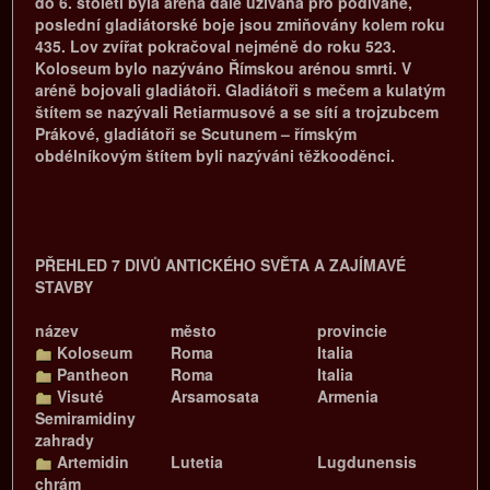
do 6. století byla aréna dále užívána pro podívané,
poslední gladiátorské boje jsou zmiňovány kolem roku
435. Lov zvířat pokračoval nejméně do roku 523.
Koloseum bylo nazýváno Římskou arénou smrti. V
aréně bojovali gladiátoři. Gladiátoři s mečem a kulatým
štítem se nazývali Retiarmusové a se sítí a trojzubcem
Prákové, gladiátoři se Scutunem – římským
obdélníkovým štítem byli nazýváni těžkooděnci.
PŘEHLED 7 DIVŮ ANTICKÉHO SVĚTA A ZAJÍMAVÉ
STAVBY
název
město
provincie
Koloseum
Roma
Italia
Pantheon
Roma
Italia
Visuté
Arsamosata
Armenia
Semiramidiny
zahrady
Artemidin
Lutetia
Lugdunensis
chrám