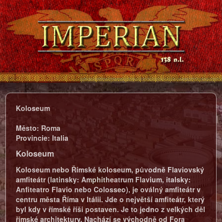
Koloseum
Město:
Roma
Provincie:
Italia
Koloseum
Koloseum nebo Římské koloseum, původně Flaviovský
amfiteátr (latinsky: Amphitheatrum Flavium, italsky:
Anfiteatro Flavio nebo Colosseo), je oválný amfiteátr v
centru města Říma v Itálii. Jde o největší amfiteátr, který
byl kdy v římské říši postaven. Je to jedno z velkých děl
římské architektury. Nachází se východně od Fora