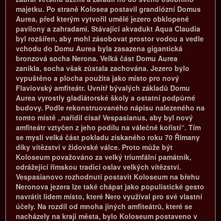
majetku. Po straně Kolosea postavil grandiózní Domus
Aurea, před kterým vytvořil umělé jezero obklopené
pavilony a zahradami. Stávající akvadukt Aqua Claudia
byl rozšířen, aby mohl zásobovat prostor vodou a vedle
vchodu do Domu Aurea byla zasazena gigantická
bronzová socha Nerona. Velká část Domu Aurea
zanikla, socha však zůstala zachována. Jezero bylo
vypuštěno a plocha použita jako místo pro nový
Flaviovský amfiteátr. Uvnitř bývalých základů Domu
Aurea vyrostly gladiátorské školy a ostatní podpůrné
budovy. Podle rekonstruovaného nápisu nalezeného na
tomto místě „nařídil císař Vespasianus, aby byl nový
amfiteátr vztyčen z jeho podílu na válečné kořisti“. Tím
se myslí velká část pokladu získaného roku 70 Římany
díky vítězství v židovské válce. Proto může být
Koloseum považováno za velký triumfální památník,
odrážející římskou tradici oslav velkých vítězství.
Vespasianovo rozhodnutí postavit Koloseum na břehu
Neronova jezera lze také chápat jako populistické gesto
navrátit lidem místo, které Nero využíval pro své vlastní
účely. Na rozdíl od mnoha jiných amfiteátrů, které se
nacházely na kraji města, bylo Koloseum postaveno v