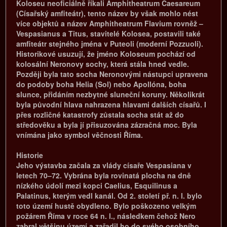
Koloseu neoficiálně říkali Amphitheatrum Caesareum
(Císařský amfiteátr), tento název by však mohlo nést
více objektů a název Amphitheatrum Flavium rovněž –
Vespasianus a Titus, stavitelé Kolosea, postavili také
amfiteátr stejného jména v Puteoli (moderní Pozzuoli).
Historikové usuzují, že jméno Koloseum pochází od
kolosální Neronovy sochy, která stála hned vedle.
Později byla tato socha Neronovými nástupci upravena
do podoby boha Helia (Sol) nebo Apollóna, boha
slunce, přidáním nezbytné sluneční koruny. Několikrát
byla původní hlava nahrazena hlavami dalších císařů. I
přes rozličné katastrofy zůstala socha stát až do
středověku a byla jí přisuzována zázračná moc. Byla
vnímána jako symbol věčnosti Říma.
Historie
Jeho výstavba začala za vlády císaře Vespasiana v
letech 70–72. Vybrána byla rovinatá plocha na dně
nízkého údolí mezi kopci Caelius, Esquilinus a
Palatinus, kterým vedl kanál. Od 2. století př. n. l. bylo
toto území hustě obydleno. Bylo poškozeno velkým
požárem Říma v roce 64 n. l., následkem čehož Nero
zabral většinu území a zařadil ho do svého osobního