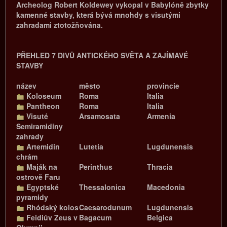
Archeolog Robert Koldewey vykopal v Babylóně zbytky
kamenné stavby, která bývá mnohdy s visutými
zahradami ztotožňována.
PŘEHLED 7 DIVŮ ANTICKÉHO SVĚTA A ZAJÍMAVÉ
STAVBY
název
město
provincie
Koloseum
Roma
Italia
Pantheon
Roma
Italia
Visuté
Arsamosata
Armenia
Semiramidiny
zahrady
Artemidin
Lutetia
Lugdunensis
chrám
Maják na
Perinthus
Thracia
ostrově Faru
Egyptské
Thessalonica
Macedonia
pyramidy
Rhódský kolos
Caesarodunum
Lugdunensis
Feidiův Zeus v
Bagacum
Belgica