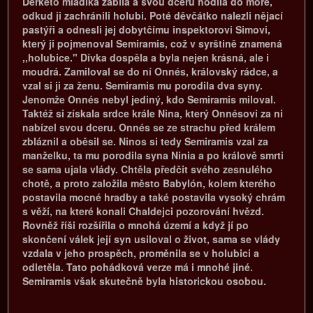
Derketó mladíka zabila a svou dceru hodila do moře,
odkud ji zachránili holubi. Poté děvčátko nalezli nějací
pastýři a odnesli jej dobytčímu inspektorovi Simovi,
který ji pojmenoval Semiramis, což v syrštině znamená
,,holubice." Dívka dospěla a byla nejen krásná, ale i
moudrá. Zamiloval se do ní Onnés, královský rádce, a
vzal si ji za ženu. Semiramis mu porodila dva syny.
Jenomže Onnés nebyl jediný, kdo Semiramis miloval.
Taktéž si získala srdce krále Nina, který Onnésovi za ni
nabízel svou dceru. Onnés se ze strachu před králem
zbláznil a oběsil se. Ninos si tedy Semiramis vzal za
manželku, ta mu porodila syna Ninia a po králově smrti
se sama ujala vlády. Chtěla předčit svého zesnulého
chotě, a proto založila město Babylón, kolem kterého
postavila mocné hradby a také postavila vysoký chrám
s věží, na které konali Chaldejci pozorování hvězd.
Rovněž říši rozšířila o mnohá území a když jí po
skončení válek její syn usiloval o život, sama se vlády
vzdala v jeho prospěch, proměnila se v holubici a
odletěla. Tato pohádková verze má i mnohé jiné.
Semiramis však skutečně byla historickou osobou.