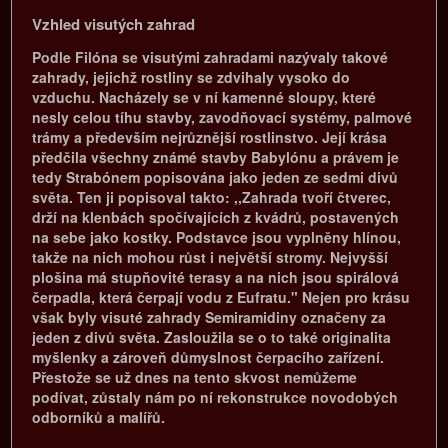
Vzhled visutých zahrad
Podle Filóna se visutými zahradami nazývaly takové
zahrady, jejichž rostliny se zdvihaly vysoko do
vzduchu. Nacházely se v ní kamenné sloupy, které
nesly celou tíhu stavby, zavodňovací systémy, palmové
trámy a především nejrůznější rostlinstvo. Její krása
předčila všechny známé stavby Babylónu a právem je
tedy Strabónem popisována jako jeden ze sedmi divů
světa. Ten ji popisoval takto: ,,Zahrada tvoří čtverec,
drží na klenbách spočívajících z kvádrů, postavených
na sebe jako kostky. Podstavce jsou vyplněny hlínou,
takže na nich mohou růst i největší stromy. Nejvyšší
plošina má stupňovité terasy a na nich jsou spirálová
čerpadla, která čerpají vodu z Eufratu." Nejen pro krásu
však byly visuté zahrady Semiramidiny označeny za
jeden z divů světa. Zasloužila se o to také originalita
myšlenky a zároveň důmyslnost čerpacího zařízení.
Přestože se už dnes na tento skvost nemůžeme
podívat, zůstaly nám po ní rekonstrukce novodobých
odborníků a malířů.