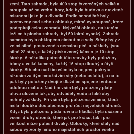
zemi. Tato zahrada, byla 400 stop čtverečných velká a
stoupala až na vrchol hory, kde byla budova a otevřené
místnosti jako je u divadla. Podle schodiště byly
postaveny nad sebou oblouky, mírně vystoupavě, které
podepírají celou zahradu. Nejvyšší oblouk, na kterém
leží celá plocha zahrady, byl 50 loktů vysoký. Zahrada
samotná byla obklopena cimbuřím a valy. Stěny byly z
velmi silné, postavené s nemalou péčí a náklady, jsou
silné 22 stop, a každý pískovcový kámen je 10 stop
široký. V několika patrech této stavby byly položeny
trámy a velké kameny, každý 16 stop dlouhý a čtyři
široký. Střecha nad tím vším byla nejprve pokryta
rákosím zalitým množstvím síry (nebo asfaltu), a na to
pak byly položeny dvojitě dlaždice spojené tvrdou a
odolnou maltou. Nad tím vším byly položeny pláty
olova uložené tak, aby odváděly vodu a také aby
nehnily základy. Při vším byla položena zemina, která
měla hloubku dostatečnou pro růst největších stromů.
Když byla položena půda rovná a hladká, byla osázena
všemi druhy stromů, které jak pro krásu, tak i pro
velikost může potěšit diváky. Oblouky, které stály nad
sebou vytvořily mnoho majestátních prostor všeho