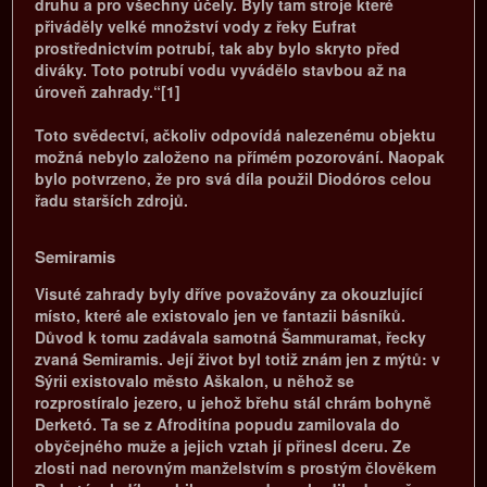
druhu a pro všechny účely. Byly tam stroje které
přiváděly velké množství vody z řeky Eufrat
prostřednictvím potrubí, tak aby bylo skryto před
diváky. Toto potrubí vodu vyvádělo stavbou až na
úroveň zahrady.“[1]
Toto svědectví, ačkoliv odpovídá nalezenému objektu
možná nebylo založeno na přímém pozorování. Naopak
bylo potvrzeno, že pro svá díla použil Diodóros celou
řadu starších zdrojů.
Semiramis
Visuté zahrady byly dříve považovány za okouzlující
místo, které ale existovalo jen ve fantazii básníků.
Důvod k tomu zadávala samotná Šammuramat, řecky
zvaná Semiramis. Její život byl totiž znám jen z mýtů: v
Sýrii existovalo město Aškalon, u něhož se
rozprostíralo jezero, u jehož břehu stál chrám bohyně
Derketó. Ta se z Afroditína popudu zamilovala do
obyčejného muže a jejich vztah jí přinesl dceru. Ze
zlosti nad nerovným manželstvím s prostým člověkem