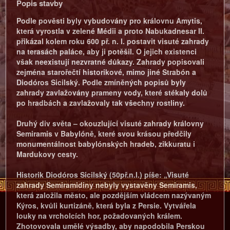
Popis stavby
Podle pověsti byly vybudovány pro královnu Amytis,
která vyrostla v zelené Médii a proto Nabukadnesar II.
přikázal kolem roku 600 př. n. l. postavit visuté zahrady
na terasách paláce, aby ji potěšil. O jejich existenci
však neexistují nezvratné důkazy. Zahrady popisovali
zejména starořečtí historikové, mimo jiné Strabón a
Diodóros Sicilský. Podle zmíněných popisů byly
zahrady zavlažovány prameny vody, které stékaly dolů
po hradbách a zavlažovaly tak všechny rostliny.
Druhý div světa – okouzlující visuté zahrady královny
Semiramis v Babylóně, které svou krásou předčily
monumentálnost babylónských hradeb, zikkuratu i
Mardukovy cesty.
Historik Diodóros Sicilský (50př.n.l.) píše: „Visuté
zahrady Semiramidiny nebyly vystavěny Semiramis,
která založila město, ale pozdějším vládcem nazývaným
Kýros, kvůli kurtizáně, která byla z Persie. Vytvářela
louky na vrcholcích hor, požadovaných králem.
Zhotovovala umělé výsadby, aby napodobila Perskou