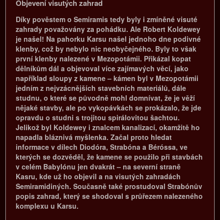
Objevení visutých zahrad
Díky pověstem o Semiramis tedy byly i zmíněné visuté
zahrady považovány za pohádku. Ale Robert Koldewey
je našel! Na pahorku Karsu našel jednoho dne podivné
klenby, což by nebylo nic neobyčejného. Byly to však
první klenby nalezené v Mezopotámii. Přikázal kopat
dělníkům dál a objevoval více zajímavých věcí, jako
například sloupy z kamene – kámen byl v Mezopotámii
jedním z nejvzácnějších stavebních materiálů, dále
studnu, o které se původně mohl domnívat, že je věží
nějaké stavby, ale po vykopávkách se prokázalo, že jde
opravdu o studni s trojitou spirálovitou šachtou.
Jelikož byl Koldewey i znalcem kanalizací, okamžitě ho
napadla bláznivá myšlenka. Začal proto hledat
informace v dílech Diodóra, Strabóna a Béróssa, ve
kterých se dozvěděl, že kamene se použilo při stavbách
v celém Babylónu jen dvakrát – na severní straně
Kasru, kde už ho objevil a na visutých zahradách
Semiramidiných. Současně také prostudoval Strabónův
popis zahrad, který se shodoval s průřezem nalezeného
komplexu u Karsu.