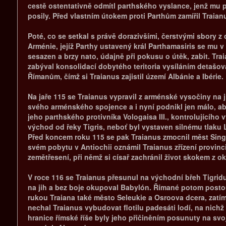
cestě ostentativně odmítl parthského vyslance, jenž mu 
posily. Před vlastním útokem proti Parthům zamířil Traia
Poté, co se setkal s právě dorazivšími, čerstvými sbory 
Arménie, jejíž Parthy ustavený král Parthamasiris se mu 
sesazen a brzy nato, údajně při pokusu o útěk, zabit. Tra
zabýval konsolidací dobytého teritoria vysíláním detašo
Římanům, čímž si Traianus zajistil území Albánie a Ibérie.
Na jaře 115 se Traianus vypravil z arménské vysočiny na 
svého arménského spojence a i nyní podnikl jen málo, ab
jeho parthského protivníka Vologaisa III., kontrolujícího
východ od řeky Tigris, neboť byl vystaven silnému tlaku 
Před koncem roku 115 se pak Traianus zmocnil měst Singar
svém pobytu v Antiochii oznámil Traianus zřízení provinc
zemětřesení, při němž si císař zachránil život skokem z 
V roce 116 se Traianus přesunul na východní břeh Tigridu,
na jih a bez boje okupoval Babylón. Římané potom postou
rukou Traiana také město Seleukie a Osroova dcera, zatím
nechal Traianus vybudovat flotilu padesáti lodí, na nichž
hranice římské říše byly jeho přičiněním posunuty na svo