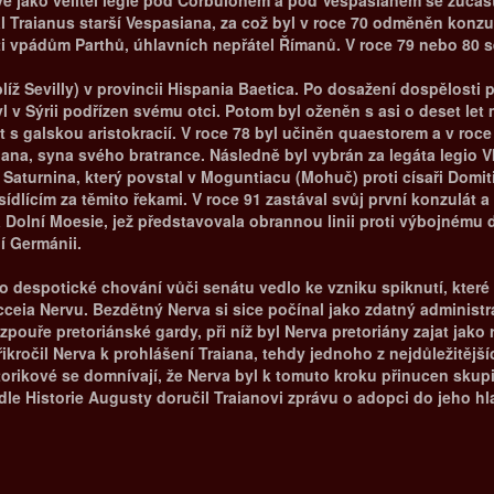
 Traianus starší Vespasiana, za což byl v roce 70 odměněn konzul
ti vpádům Parthů, úhlavních nepřátel Římanů. V roce 79 nebo 80 s
poblíž Sevilly) v provincii Hispania Baetica. Po dosažení dospělost
yl v Sýrii podřízen svému otci. Potom byl oženěn s asi o deset 
 galskou aristokracií. V roce 78 byl učiněn quaestorem a v roce 
iana, syna svého bratrance. Následně byl vybrán za legáta legio V
 Saturnina, který povstal v Moguntiacu (Mohuč) proti císaři Domit
ídlícím za těmito řekami. V roce 91 zastával svůj první konzulát a
Dolní Moesie, jež představovala obrannou linii proti výbojnému
í Germánii.
 despotické chování vůči senátu vedlo ke vzniku spiknutí, které
cceia Nervu. Bezdětný Nerva si sice počínal jako zdatný administ
e vzpouře pretoriánské gardy, při níž byl Nerva pretoriány zajat 
přikročil Nerva k prohlášení Traiana, tehdy jednoho z nejdůležitěj
historikové se domnívají, že Nerva byl k tomuto kroku přinucen s
le Historie Augusty doručil Traianovi zprávu o adopci do jeho hl