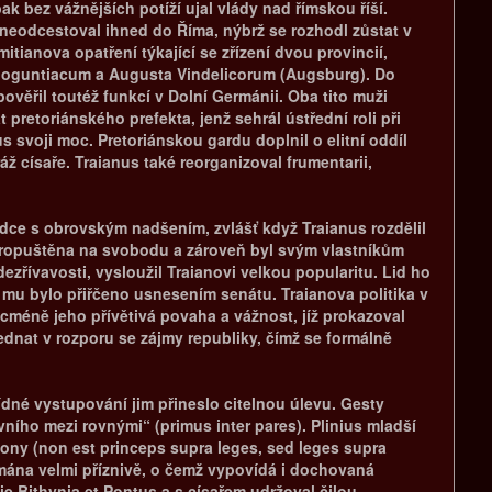
 bez vážnějších potíží ujal vlády nad římskou říší.
 neodcestoval ihned do Říma, nýbrž se rozhodl zůstat v
mitianova opatření týkající se zřízení dvou provincií,
y Moguntiacum a Augusta Vindelicorum (Augsburg). Do
věřil toutéž funkcí v Dolní Germánii. Oba tito muži
 pretoriánského prefekta, jenž sehrál ústřední roli při
svoji moc. Pretoriánskou gardu doplnil o elitní oddíl
ž císaře. Traianus také reorganizoval frumentarii,
ládce s obrovským nadšením, zvlášť když Traianus rozdělil
 propuštěna na svobodu a zároveň byl svým vlastníkům
zřívavosti, vysloužil Traianovi velkou popularitu. Lid ho
4 mu bylo přiřčeno usnesením senátu. Traianova politika v
cméně jeho přívětivá povaha a vážnost, jíž prokazoval
ednat v rozporu se zájmy republiky, čímž se formálně
lídné vystupování jim přineslo citelnou úlevu. Gesty
vního mezi rovnými“ (primus inter pares). Plinius mladší
ony (non est princeps supra leges, sed leges supra
jímána velmi příznivě, o čemž vypovídá i dochovaná
ie Bithynia et Pontus a s císařem udržoval čilou