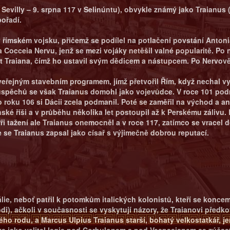
í Sevilly – 9. srpna 117 v Selinúntu), obvykle známý jako Traianus 
pořadí.
 v římském vojsku, přičemž se podílel na potlačení povstání Anton
Cocceia Nervu, jenž se mezi vojáky netěšil valné popularitě. Po 
 Traiana, čímž ho ustavil svým dědicem a nástupcem. Po Nervově 
m veřejným stavebním programem, jímž přetvořil Řím, když nechal
spěchů se však Traianus domohl jako vojevůdce. V roce 101 podni
o roku 106 si Dácii zcela podmanil. Poté se zaměřil na východ a a
thské říši a v průběhu několika let postoupil až k Perskému zálivu
Při tažení ale Traianus onemocněl a v roce 117, zatímco se vracel d
 se Traianus zapsal jako císař s výjimečně dobrou reputací.
e, neboť patřil k potomkům italických kolonistů, kteří se koncem 3.
i), ačkoli v současnosti se vyskytují názory, že Traianovi předk
ého rodu, a Marcus Ulpius Traianus starší, bohatý velkostatkář, je
rve jako velitel legie pod Corbulonem a pod Vespasianem se zúčastn