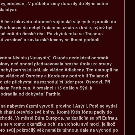
vyjednávání. V průběhu zimy dorazily do Sýrie četné
Malatya).
 V čele takovéto ohromné vojenské síly rychle pronikl do
Parthamasiris nebyl Traianem uznán za krále, nýbrž byl
ačlenit do římské říše. Po zbytek roku se Traianus
ští vazalové a kavkazské kmeny se ihned poddali
evnost Nisibis (Nusaybin). Osroés nedokázal ochránit
lovy nečinnosti představovala hrozba útoku ze strany
nebyl parthský král, ale vládce Adiabeny. Ten ustoupil na
y se vládcové Osroény a Kordueny podrobili Traianovi.
zde přichystal na rozhodující úder proti Osroovi. Při
kem Parthicus. V prosinci 115 došlo v Sýrii k
eodradila od dobývání Parthie.
na nabytém území vytvořil provincii Asýrii. Poté se vydal
bléhání otevřelo své brány. Kromě Ktésifóntu padly do
hodě. Ve městě Dúra Európos, nalézajícím se při Eufratu,
s se v tomto okamžiku ocitl na vrcholu své moci, jelikož
e pro svůj pokročilý věk nemůže táhnout dále na východ po