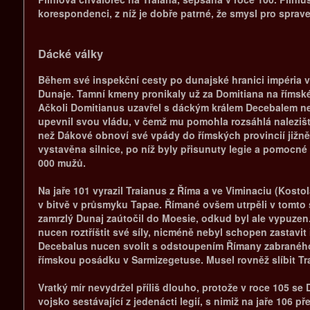
korespondenci, z níž je dobře patrné, že smysl pro sprav
Dácké války
Během své inspekční cesty po dunajské hranici impéria v 
Dunaje. Tamní kmeny pronikaly už za Domitiana na římské 
Ačkoli Domitianus uzavřel s dáckým králem Decebalem ne
upevnil svou vládu, v čemž mu pomohla rozsáhlá naleziště
než Dákové obnoví své vpády do římských provincií jižn
vystavěna silnice, po níž byly přisunuty legie a pomocné 
000 mužů.
Na jaře 101 vyrazil Traianus z Říma a ve Viminaciu (Kost
v bitvě v průsmyku Tapae. Římané ovšem utrpěli v tomto s
zamrzlý Dunaj zaútočil do Moesie, odkud byl ale vypuzen.
nucen roztříštit své síly, nicméně nebyl schopen zastavi
Decebalus nucen svolit s odstoupením Římany zabraného ú
římskou posádku v Sarmizegetuse. Musel rovněž slíbit Tra
Vratký mír nevydržel příliš dlouho, protože v roce 105 
vojsko sestávající z jedenácti legií, s nimiž na jaře 106