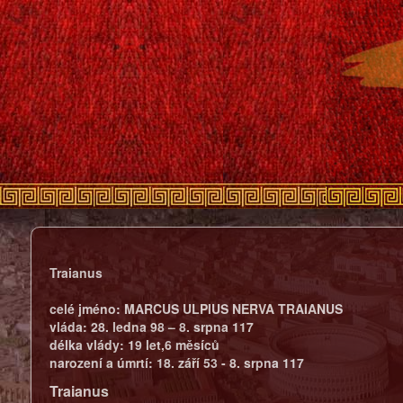
Traianus
celé jméno:
MARCUS ULPIUS NERVA TRAIANUS
vláda:
28. ledna 98 – 8. srpna 117
délka vlády:
19 let,6 měsíců
narození a úmrtí:
18. září 53 - 8. srpna 117
Traianus