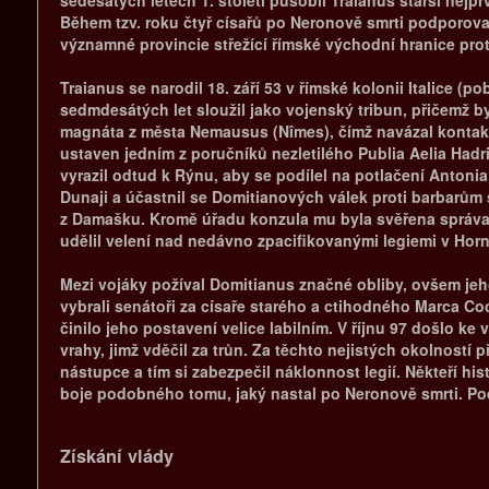
Během tzv. roku čtyř císařů po Neronově smrti podporoval
významné provincie střežící římské východní hranice pro
Traianus se narodil 18. září 53 v římské kolonii Italice (
sedmdesátých let sloužil jako vojenský tribun, přičemž b
magnáta z města Nemausus (Nîmes), čímž navázal kontakt s
ustaven jedním z poručníků nezletilého Publia Aelia Hadr
vyrazil odtud k Rýnu, aby se podílel na potlačení Antonia
Dunaji a účastnil se Domitianových válek proti barbarům s
z Damašku. Kromě úřadu konzula mu byla svěřena správa 
udělil velení nad nedávno zpacifikovanými legiemi v Horn
Mezi vojáky požíval Domitianus značné obliby, ovšem jeho
vybrali senátoři za císaře starého a ctihodného Marca Co
činilo jeho postavení velice labilním. V říjnu 97 došlo k
vrahy, jimž vděčil za trůn. Za těchto nejistých okolností 
nástupce a tím si zabezpečil náklonnost legií. Někteří 
boje podobného tomu, jaký nastal po Neronově smrti. Pod
Získání vlády