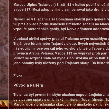
Marcus Ulpius Traianus (18. září 53 v Italice poblíž dnešn
v roce 117. Mezi adoptivními císaři panoval jako druhý v 
Narodil se v Hispánii a za Domitiana sloužil jako generál
96 přešla vláda podle usnesení římského senátu na Marca 
vzpouře pretoriánské gardy, byl Nerva přinucen adoptovat
V oblasti civilní správy proslul Traianus svým rozsáhlý
Trajánovo fórum nebo Trajánův sloup. Svých největších ú
následujícím roce porazil jeho vojsko v bitvě u Tapae a d
provincii Arabia Petraea. V roce 113 se vypravil proti par
jelikož se rozprostírala od nynějšího Skotska až po Irák. 
jeho ostatky byly uloženy pod Trajánův sloup. Do historie
Život
Původ a kariéra
Traianus byl prvním římským císařem nepocházejícím z Itáli
byly patrně spjaty s umbrijským městem Tuder (dnešní Tod
Marcia, dcera příslušníka starobylého římského patricijsk
šedesátých letech 1. století působil Traianus starší nejp