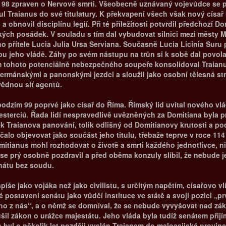
98 zpraven o Nervově smrti. Všeobecně uznávaný vojevůdce se pak
ul Traianus do své titulatury. K překvapení všech však nový císař
obnovil disciplínu legií. Při té příležitosti potvrdil předchozí Do
ských posádek. V souladu s tím dal vybudovat silnici mezi měst
přítele Lucia Julia Ursa Serviana. Současně Lucia Licinia Suru po
orou jeho vládě. Záhy po svém nástupu na trůn si k sobě dal povolat
m tohoto potenciálně nebezpečného soupeře konsolidoval Traianus 
germánskými a panonskými jezdci a sloužil jako osobní tělesná strá
vědnou síť agentů.
a podzim 99 poprvé jako císař do Říma. Římský lid uvítal nového v
sesterciů. Řada lidí nespravedlivě uvězněných za Domitiana byla
Traianova panování, tolik odlišný od Domitianovy krutosti a pode
ačalo objevovat jako součást jeho titulu, třebaže teprve v roce 11
itianus mohl rozhodovat o životě a smrti každého jednotlivce, ni
se prý osobně pozdravil a před oběma konzuly slíbil, že nebude j
nátu bez soudu.
spíše jako vojáka než jako civilistu, s určitým napětím, císařovo v
postavení senátu jako vůdčí instituce ve státě a svoji pozici „pr
oho z nás“, a o němž se domníval, že se nebude vyvyšovat nad zák
rušil zákon o urážce majestátu. Jeho vláda byla tudíž senátem při
s byl o několik let později vyslán Traianem do maloasijské provinc