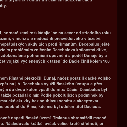
ahy.
, hornaté zemi rozkládající se na sever od středního toku
žení, v nichž ale nedosáhli přesvědčivého vítězství.
epřátelských aktivitách proti Římanům. Decebalus ještě
rozícím problémům zničením Decebalova království dříve,
 zdokonalena pohraniční opevnění a podél Dunaje byla
očet vojáků vyčleněných k tažení do Dácie činil kolem 100
tnem Římané překročili Dunaj, načež porazili dácké vojsko
 zpět na jih. Decebalus využil římského ústupu a přes
leným do dvou kolon vpadl do nitra Dácie. Decebalus byl
, takže požádal o mír. Podle pokořujících podmínek byl
matické aktivity bez souhlasu senátu a akceptovat
us odebral do Říma, kde mu byl udělen titul Dacicus.
ětovně napadl římské území. Traianus shromáždil mocné
 Následovalo krátké, avšak velice kruté střetnutí, při