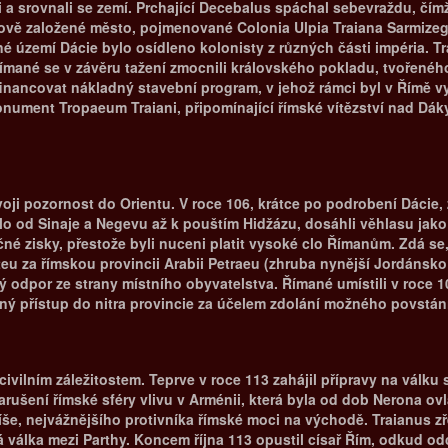
ili a srovnali se zemí. Prchající Decebalus spáchal sebevraždu, č
 nově založené město, pojmenované Colonia Ulpia Traiana Sarmizeg
 území Dácie bylo osídleno kolonisty z různých části impéria. Tra
Římané se v závěru tažení zmocnili královského pokladu, tvořeného
inancovat nákladný stavební program, v jehož rámci byl v Římě 
nument Tropaeum Traiani, připomínající římské vítězství nad Dáky
i pozornost do Orientu. V roce 106, krátce po podrobení Dácie, ze
alo od Sinaje a Negevu až k pouštím Hidžázu, dosáhli věhlasu jako
čné zisky, přestože byli nuceni platit vysoké clo Římanům. Zdá se
bateu za římskou provincii Arabii Petraeu (zhruba nynější Jordáns
ný odpor ze strany místního obyvatelstva. Římané umístili v roce 1
dný přístup do nitra provincie za účelem zdolání možného povstání
vilním záležitostem. Teprve v roce 113 zahájil přípravy na válku s
ušení římské sféry vlivu v Arménii, která byla od dob Nerona ovl
říše, nejvážnějšího protivníka římské moci na východě. Traianus
válka mezi Parthy. Koncem října 113 opustil císař Řím, odkud odc