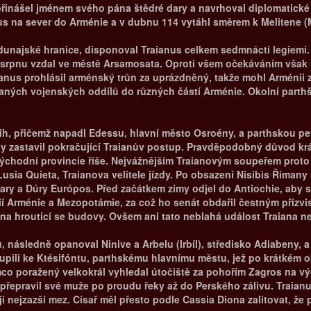
přinášel jménem svého pána štědré dary a navrhoval diplomatické 
nus na sever do Arménie a v dubnu 114 vytáhl směrem k Melitene (
z dunajské hranice, disponoval Traianus celkem sedmnácti legiemi.
v srpnu vzdal ve městě Arsamosata. Oproti všem očekáváním však 
ianus prohlásil arménský trůn za uprázdněný, takže mohl Arménii z
vaných vojenských oddílů do různých částí Arménie. Okolní parth
jih, přičemž napadl Edessu, hlavní město Osroény, a parthskou p
y zastavil pokračující Traianův postup. Pravděpodobný důvod krá
 východní provincie říše. Nejvážnějším Traianovým soupeřem proto 
Lusia Quieta, Traianova velitele jízdy. Po obsazení Nisibis Říman
y a Dúry Európos. Před začátkem zimy odjel do Antiochie, aby se 
ií Arménie a Mezopotámie, za což ho senát obdařil čestným přízvis
okna hroutící se budovy. Ovšem ani tato neblahá událost Traiana n
 následně opanoval Ninive a Arbelu (Irbíl), středisko Adiabeny, a 
pili ke Ktésifóntu, parthskému hlavnímu městu, jež po krátkém o
co poražený velkokrál vyhledal útočiště za pohořím Zagros na výc
 přepravil své muže po proudu řeky až do Perského zálivu. Traianu
ji nejzazší mez. Císař měl přesto podle Cassia Diona zalitovat, ž