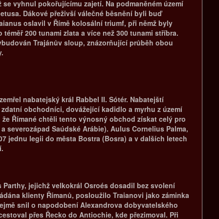
ímž se vyhnul pokořujícímu zajetí. Na podmaněném území
etusa. Dákové přeživší válečné běsnění byli buď
ianus oslavil v Římě kolosální triumf, při němž byly
 téměř 200 tunami zlata a více než 300 tunami stříbra.
vybudován Trajánův sloup, znázorňující průběh obou
.
mřel nabatejský král Rabbel II. Sótér. Nabatejští
 zdatní obchodníci, dovážející kadidlo a myrhu z území
, že Římané chtěli tento výnosný obchod získat celý pro
ko a severozápad Saúdské Arábie). Aulus Cornelius Palma,
07 jednu legii do města Bostra (Bosra) a v dalších letech
.
 Parthy, jejichž velkokrál Osroés dosadil bez svolení
ádána klienty Římanů, posloužilo Traianovi jako záminka
 zřejmě snil o napodobení Alexandrova dobyvatelského
estoval přes Řecko do Antiochie, kde přezimoval. Při