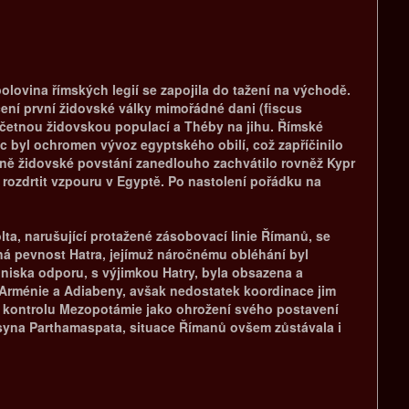
 polovina římských legií se zapojila do tažení na východě.
čení první židovské války mimořádné dani (fiscus
početnou židovskou populací a Théby na jihu. Římské
c byl ochromen vývoz egyptského obilí, což zapříčinilo
éně židovské povstání zanedlouho zachvátilo rovněž Kypr
 rozdrtit vzpouru v Egyptě. Po nastolení pořádku na
ta, narušující protažené zásobovací linie Římanů, se
á pevnost Hatra, jejímuž náročnému obléhání byl
hniska odporu, s výjimkou Hatry, byla obsazena a
do Arménie a Adiabeny, avšak nedostatek koordinace jim
ou kontrolu Mezopotámie jako ohrožení svého postavení
 syna Parthamaspata, situace Římanů ovšem zůstávala i