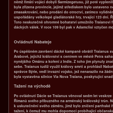
němž římští vojáci dobyli Sarmizegetusu, jíž poté vyplen
byla zřízena provincie, jejímž střediskem bylo ustaveno
zmasakrováni, nebo prodáni do otroctví, zatímco vylidněné
uspořádány velkolepé gladiátorské hry, trvající 123 dní. 
Toto neskutečně ohromné bohatství umožnilo Traianovi f
dáckých válek. V roce 109 byl pak v Adamclisi vztyčen mo
Ovládnutí Nabateje
Po úspěšném završení dácké kampaně obrátil Traianus svoj
Arabové, jejichž království s centrem ve městě Petra sah
nynějšího Ománu a koření z Indie. Z toho jim plynuly zna
sebe. Traianus tudíž využil královy smrti a prohlásil Na
správce Sýrie, vedl invazní vojsko, jež nenarazilo na žád
byla vystavěna silnice Via Nova Traiana, poskytující sna
Tažení na východě
Po ovládnutí Dácie se Traianus věnoval sedm let veskrze ci
Římanů svého příbuzného na arménský královský trůn. Nar
k uskutečnění svého záměru, jímž bylo zničení parthské 
tažení, k čemuž mu mohla dopomoci probíhající občanská 