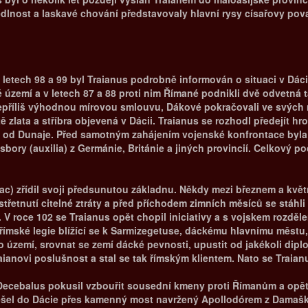
edlnost a laskavé chování představovaly hlavní rysy císařovy pov
letech 98 a 99 byl Traianus podrobně informován o situaci v Dácii
území a v letech 87 a 88 proti nim Římané podnikli dvě odvetná ta
příliš výhodnou mírovou smlouvu, Dákové pokračovali ve svých n
 zlata a stříbra objevená v Dácii. Traianus se rozhodl předejít h
ě od Dunaje. Před samotným zahájením vojenské konfrontace byla
sbory (auxilia) z Germánie, Británie a jiných provincií. Celkový p
olac) zřídil svoji předsunutou základnu. Někdy mezi březnem a kvě
třetnutí citelné ztráty a před příchodem zimních měsíců se stáhli
 V roce 102 se Traianus opět chopil iniciativy a s vojskem rozdě
t římské legie blížící se k Sarmizegetuse, dáckému hlavnímu městu
zemí, srovnat se zemí dácké pevnosti, upustit od jakékoli diplo
ianovi poslušnost a stal se tak římským klientem. Nato se Traian
se Decebalus pokusil vzbouřit sousední kmeny proti Římanům a op
 přešel do Dácie přes kamenný most navržený Apollodórem z Damašku.