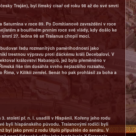
(česky Traján), byl římský císař od roku 98 až do své smrti
ia Saturnina v roce 89. Po Domitianově zavraždění v roce
nejistém a bouřlivém prvním roce své vlády, kdy došlo ke
smrti 27. ledna 98 se Traianus chopil moci.
 vybudovat řadu rozmanitých pamětihodností jako
kl trestnou výpravu proti dáckému králi Decebalovi. V
nektoval království Nabatejců, jež bylo přeměněno v
. Římská říše tím dosáhla svého nejzazšího rozsahu,
o Říma, v Kilíkii zemřel. Senát ho pak prohlásil za boha a
 století př. n. l. usadili v Hispánii. Kořeny jeho rodu
ové byli hispánského původu. Traianovými rodiči byli
nž byl jako první z rodu Ulpiů připuštěn do senátu. V
il první židovské války jako legát legio X Fretensis.