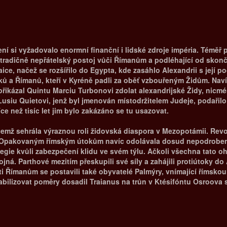
edení si vyžadovalo enormní finanční i lidské zdroje impéria. Téměř
 tradičně nepřátelský postoj vůči Římanům a podléhající od skon
ice, načež se rozšířilo do Egypta, kde zasáhlo Alexandrii s její 
ů a Římanů, kteří v Kyréně padli za oběť vzbouřeným Židům. Naví
řikázal Quintu Marciu Turbonovi zdolat alexandrijské Židy, nicm
Lusiu Quietovi, jenž byl jmenován místodržitelem Judeje, podařilo
ce než tisíc let jim bylo zakázáno se tu usazovat.
emž sehrála výraznou roli židovská diaspora v Mezopotámii. Revol
a. Opakovaným římským útokům navíc odolávala dosud nepodroben
gie kvůli zabezpečení klidu ve svém týlu. Ačkoli všechna tato o
ojná. Parthové mezitím přeskupili své síly a zahájili protiútoky 
oti Římanům se postavili také obyvatelé Palmýry, vnímající římsk
bilizovat poměry dosadil Traianus na trůn v Ktésifóntu Osroova