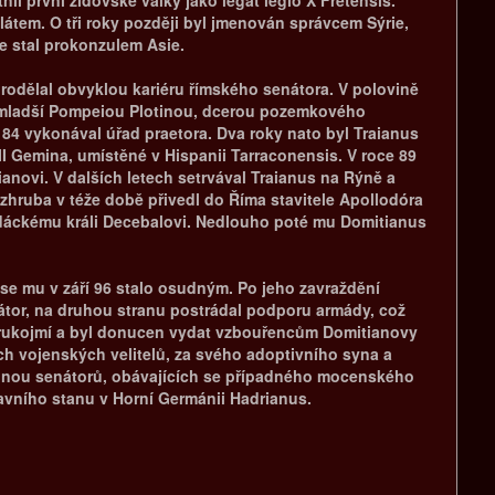
átem. O tři roky později byl jmenován správcem Sýrie,
e stal prokonzulem Asie.
i prodělal obvyklou kariéru římského senátora. V polovině
let mladší Pompeiou Plotinou, dcerou pozemkového
84 vykonával úřad praetora. Dva roky nato byl Traianus
II Gemina, umístěné v Hispanii Tarraconensis. V roce 89
ianovi. V dalších letech setrvával Traianus na Rýně a
 zhruba v téže době přivedl do Říma stavitele Apollodóra
 dáckému králi Decebalovi. Nedlouho poté mu Domitianus
 se mu v září 96 stalo osudným. Po jeho zavraždění
rátor, na druhou stranu postrádal podporu armády, což
jako rukojmí a byl donucen vydat vzbouřencům Domitianovy
ších vojenských velitelů, za svého adoptivního syna a
kupinou senátorů, obávajících se případného mocenského
avního stanu v Horní Germánii Hadrianus.