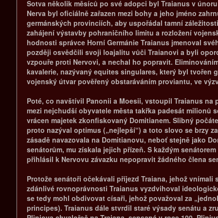
Sotva několik měsíců po své adopci byl Traianus v únoru 
Nerva byl oficiálně zařazen mezi bohy a jeho jméno zahrn
germánských provinciích, aby uspořádal tamní záležitosti a 
zahájení výstavby pohraničního limitu a rozložení vojen
hodnosti správce Horní Germánie Traianus jmenoval svého 
později osvědčili svoji loajalitu vůči Traianovi a byli op
vzpouře proti Nervovi, a nechal ho popravit. Eliminování
kavalerie, nazývaný equites singulares, který byl tvořen 
vojenský útvar pověřený obstaráváním proviantu, ve výz
Poté, co navštívil Panonii a Moesii, vstoupil Traianus n
mezi nejchudší obyvatele města takřka padesát milionů 
vrácen majetek zkonfiskovaný Domitianem. Slibný počátek 
proto nazýval optimus („nejlepší“) a toto slovo se brzy z
zásadě navazovala na Domitianovu, neboť stejně jako Dom
senátorům, mu získala jejich přízeň. S každým senátorem 
přihlásil k Nervovu závazku nepopravit žádného člena se
Protože senátoři očekávali příjezd Traiana, jehož vnímali 
zdánlivé rovnoprávnosti Traianus vyzdvihoval ideologické 
se tedy mohl obdivovat císaři, jehož považoval za „jedn
principes). Traianus dále stvrdil staré výsady senátu a z
Pliniova chvalořeč na Traiana, sepsaná v roce 100. Pliniu