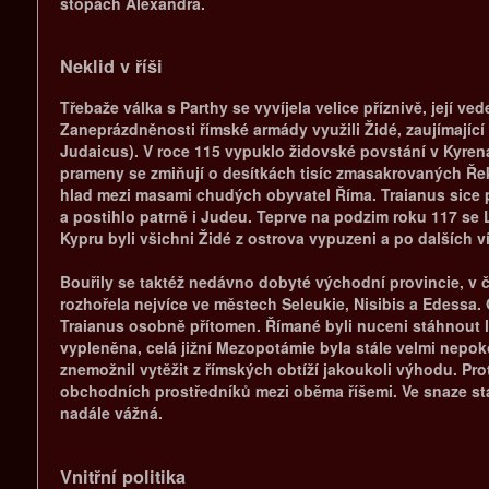
stopách Alexandra.
Neklid v říši
Třebaže válka s Parthy se vyvíjela velice příznivě, její v
Zaneprázdněnosti římské armády využili Židé, zaujímající
Judaicus). V roce 115 vypuklo židovské povstání v Kyrena
prameny se zmiňují o desítkách tisíc zmasakrovaných Řek
hlad mezi masami chudých obyvatel Říma. Traianus sice p
a postihlo patrně i Judeu. Teprve na podzim roku 117 se 
Kypru byli všichni Židé z ostrova vypuzeni a po dalších ví
Bouřily se taktéž nedávno dobyté východní provincie, v č
rozhořela nejvíce ve městech Seleukie, Nisibis a Edess
Traianus osobně přítomen. Římané byli nuceni stáhnout le
vypleněna, celá jižní Mezopotámie byla stále velmi nepok
znemožnil vytěžit z římských obtíží jakoukoli výhodu. Pr
obchodních prostředníků mezi oběma říšemi. Ve snaze sta
nadále vážná.
Vnitřní politika