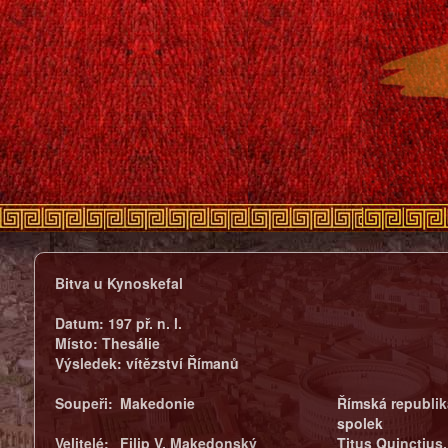
Bitva u Kynoskefal
Datum:
197 př. n. l.
Místo:
Thesálie
Výsledek:
vítězství Římanů
Soupeři:
Makedonie
Římská republik
spolek
Velitelé:
Filip V. Makedonský
Titus Quinctius