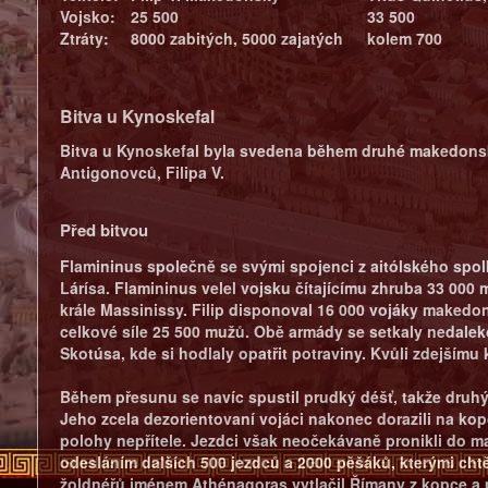
Vojsko:
25 500
33 500
Ztráty:
8000 zabitých, 5000 zajatých
kolem 700
Bitva u Kynoskefal
Bitva u Kynoskefal byla svedena během druhé makedonské
Antigonovců, Filipa V.
Před bitvou
Flamininus společně se svými spojenci z aitólského spol
Lárísa. Flamininus velel vojsku čítajícímu zhruba 33 000 m
krále Massinissy. Filip disponoval 16 000 vojáky makedons
celkové síle 25 500 mužů. Obě armády se setkaly nedaleko
Skotúsa, kde si hodlaly opatřit potraviny. Kvůli zdejším
Během přesunu se navíc spustil prudký déšť, takže druhý 
Jeho zcela dezorientovaní vojáci nakonec dorazili na kop
polohy nepřítele. Jezdci však neočekávaně pronikli do ma
odesláním dalších 500 jezdců a 2000 pěšáků, kterými chtěl
žoldnéřů jménem Athénagoras vytlačil Římany z kopce a pod