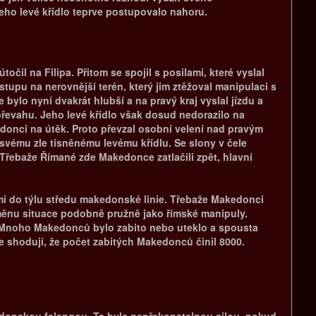
jeho levé křídlo teprve postupovalo nahoru.
čil na Filipa. Přitom se spojil s posilami, které vyslal
 ústupu na nerovnější terén, který jim ztěžoval manipulaci s
e bylo nyní dvakrát hlubší a na pravý kraj vyslal jízdu a
převahu. Jeho levé křídlo však dosud nedorazilo na
kedonci na útěk. Proto převzal osobní velení nad pravým
í svému zle tísněnému levému křídlu. Se slony v čele
Třebaže Římané zde Makedonce zatlačili zpět, hlavní
imi do týlu středu makedonské linie. Třebaže Makedonci
 změnu situace podobně pružně jako římské manipuly.
. Mnoho Makedonců bylo zabito nebo uteklo a spousta
se shodují, že počet zabitých Makedonců činil 8000.