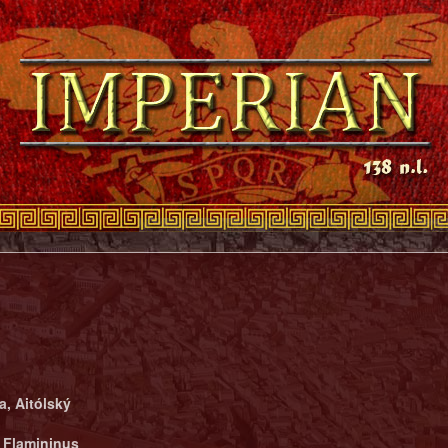
a, Aitólský
, Flamininus