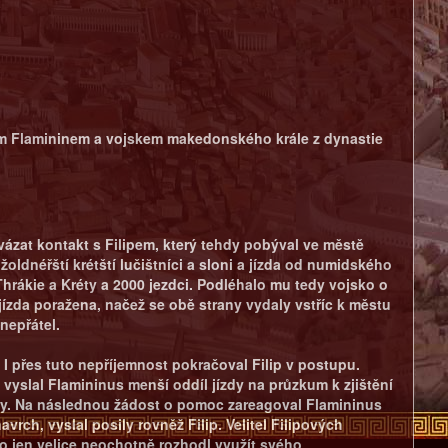
em Flamininem a vojskem makedonského krále z dynastie
ázat kontakt s Filipem, který tehdy pobýval ve městě
oldnéřští krétští lučištníci a sloni a jízda od numidského
Thrákie a Kréty a 2000 jezdci. Podléhalo mu tedy vojsko o
jízda poražena, načež se obě strany vydaly vstříc k městu
nepřátel.
I přes tuto nepříjemnost pokračoval Filip v postupu.
vyslal Flamininus menší oddíl jízdy na průzkum k zjištění
ráty. Na následnou žádost o pomoc zareagoval Flamininus
ch, vyslal posily rovněž Filip. Velitel Filipových
to jen velice neochotně rozhodl využít svého