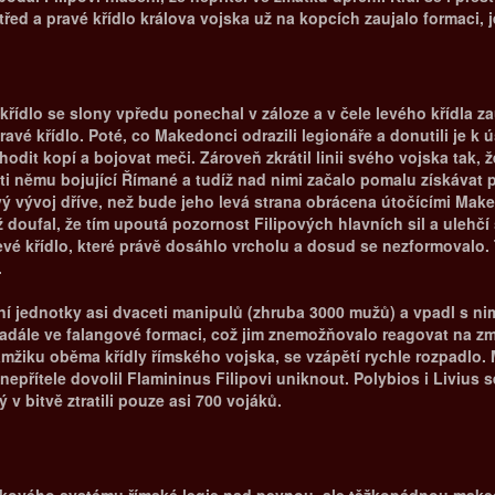
řed a pravé křídlo králova vojska už na kopcích zaujalo formaci, 
dlo se slony vpředu ponechal v záloze a v čele levého křídla zaúto
pravé křídlo. Poté, co Makedonci odrazili legionáře a donutili je k
odit kopí a bojovat meči. Zároveň zkrátil linii svého vojska tak, ž
oti němu bojující Římané a tudíž nad nimi začalo pomalu získávat 
ivý vývoj dříve, než bude jeho levá strana obrácena útočícími Ma
ž doufal, že tím upoutá pozornost Filipových hlavních sil a ulehč
vé křídlo, které právě dosáhlo vrcholu a dosud se nezformovalo. 
.
lení jednotky asi dvaceti manipulů (zhruba 3000 mužů) a vpadl s n
i nadále ve falangové formaci, což jim znemožňovalo reagovat na
žiku oběma křídly římského vojska, se vzápětí rychle rozpadlo
epřítele dovolil Flamininus Filipovi uniknout. Polybios i Livius 
v bitvě ztratili pouze asi 700 vojáků.