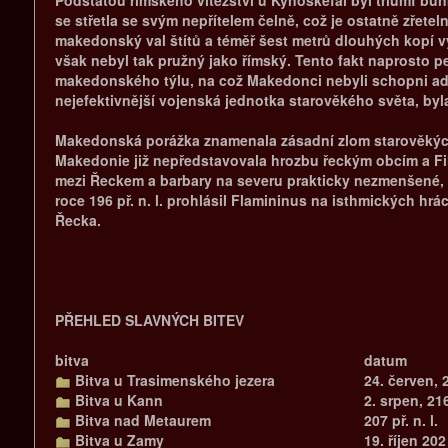
Podstatou římského vítězství u Kynoskefal byl triumf b
se střetla se svým nepřítelem čelně, což je ostatně zřete
makedonský val štítů a téměř šest metrů dlouhých kopí v
však nebyl tak pružný jako římský. Tento fakt naprosto p
makedonského týlu, na což Makedonci nebyli schopni ade
nejefektivnější vojenská jednotka starověkého světa, byla
Makedonská porážka znamenala zásadní zlom starověkých 
Makedonie již nepředstavovala hrozbu řeckým obcím a Fili
mezi Řeckem a barbary na severu prakticky nezmenšené, m
roce 196 př. n. l. prohlásil Flamininus na isthmických 
Řecka.
PŘEHLED SLAVNÝCH BITEV
bitva
datum
Bitva u Trasimenského jezera
24. červen, 2
Bitva u Kann
2. srpen, 216 
Bitva nad Metaurem
207 př. n. l.
Bitva u Zamy
19. říjen 202 