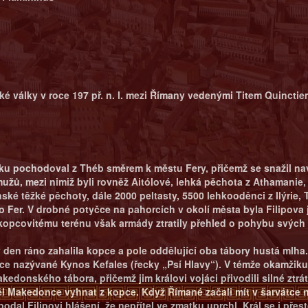
 války v roce 197 př. n. l. mezi Římany vedenými Titem Quincti
ku pochodoval z Théb směrem k městu Fery, přičemž se snažil nav
užů, mezi nimiž byli rovněž Aitólové, lehká pěchota z Athamanie, ž
ké těžké pěchoty, dále 2000 peltasty, 5500 lehkooděnci z Ilýrie, 
 Fer. V drobné potyčce na pahorcích v okolí města byla Filipova 
u kopcovitému terénu však armády ztratily přehled o pohybu svých 
den ráno zahalila kopce a pole oddělující oba tábory hustá mlha. 
ce nazývané Kynos Kefales (řecky „Psí Hlavy“). V témže okamžiku 
kedonského tábora, přičemž jim královi vojáci přivodili silné zt
 Makedonce vyhnat z kopce. Když Římané začali mít v šarvátce navr
al Filipovi hlášení, že nepřítel ve zmatku uprchl. Král se i přes