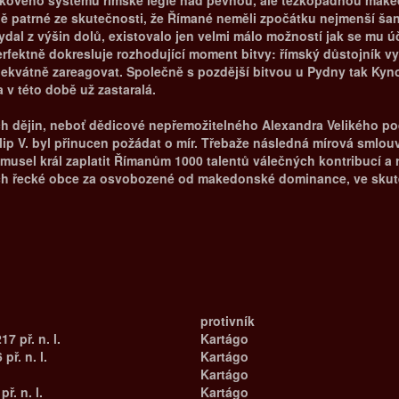
uňkového systému římské legie nad pevnou, ale těžkopádnou make
lně patrné ze skutečnosti, že Římané neměli zpočátku nejmenší šan
ydal z výšin dolů, existovalo jen velmi málo možností jak se mu
erfektně dokresluje rozhodující moment bitvy: římský důstojník vy
kvátně zareagovat. Společně s pozdější bitvou u Pydny tak Kyno
 v této době už zastaralá.
dějin, neboť dědicové nepřemožitelného Alexandra Velikého pod
p V. byl přinucen požádat o mír. Třebaže následná mírová smlouva
usel král zaplatit Římanům 1000 talentů válečných kontribucí a r
hrách řecké obce za osvobozené od makedonské dominance, ve skut
protivník
17 př. n. l.
Kartágo
př. n. l.
Kartágo
Kartágo
př. n. l.
Kartágo