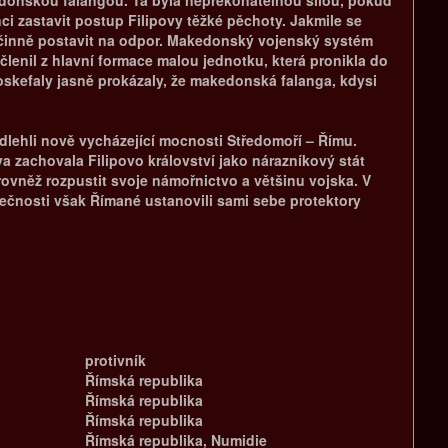
donskou falangou. Ta byla nepřekonatelnou silou, pokud
ci zastavit postup Filipovy těžké pěchoty. Jakmile se
 účinně postavit na odpor. Makedonský vojenský systém
členil z hlavní formace malou jednotku, která pronikla do
skefaly jasně prokázaly, že makedonská falanga, kdysi
lehli nově vycházející mocnosti Středomoří – Římu.
 zachovala Filipovo království jako nárazníkový stát
ovněž rozpustit svoje námořnictvo a většinu vojska. V
ečnosti však Římané ustanovili sami sebe protektory
protivník
Římská republika
Římská republika
Římská republika
Římská republika, Numidie