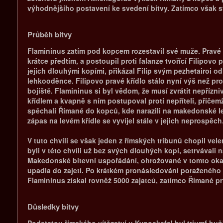
výhodnějšího postavení ke svedení bitvy. Zatímco však st
Průběh bitvy
Flamininus zatím pod kopcem rozestavil své muže. Pravé kří
krátce předtím, a postoupil proti falanze tvořící Filipovo 
jejich dlouhými kopími, přikázal Filip svým pezhetairoi odh
lehkooděnce. Filipovo pravé křídlo stálo nyní výš než pr
bojiště. Flamininus si byl vědom, že musí zvrátit nepřízn
křídlem a kvapně s ním postupoval proti nepříteli, přičem
spěchali Římané do kopců, kde narazili na makedonské le
zápas na levém křídle se vyvíjel stále v jejich neprospěch
V tuto chvíli se však jeden z římských tribunů chopil ve
byli v této chvíli už bez svých dlouhých kopí, setrvával
Makedonské bitevní uspořádání, ohrožované v tomto okam
upadla do zajetí. Po krátkém pronásledování poraženého n
Flamininus získal rovněž 5000 zajatců, zatímco Římané prý 
Důsledky bitvy